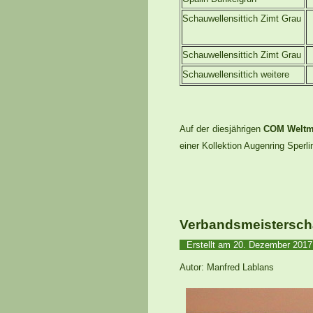
Schauwellensittich Zimt Grau
Schauwellensittich Zimt Grau
Schauwellensittich weitere
Auf der diesjährigen
COM Weltmei
einer Kollektion Augenring Sper
Verbandsmeisterscha
Erstellt am
20. Dezember 201
Autor: Manfred Lablans