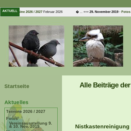
AKTUELL
22
-
Termine 2026 / 2027
Februar 2026 � ... +++
29. November 2019
-
Fotos Vere
Alle Beiträge de
Startseite
Aktuelles
Termine 2026 / 2027
Fotos
Vereinsausstellung 9.
Nistkastenreinigung 
& 10. Nov. 2019