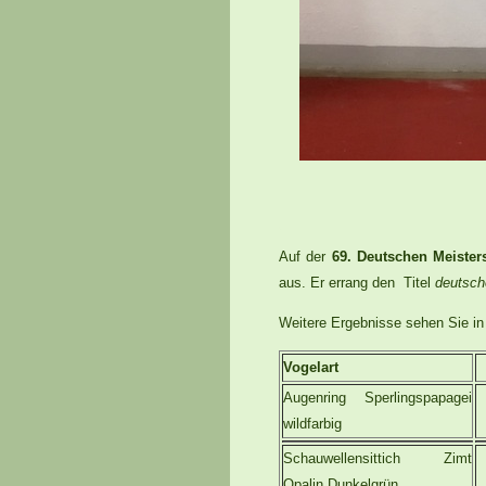
Auf der
69. Deutschen Meister
aus. Er errang den Titel
deutsche
Weitere Ergebnisse sehen Sie in 
Vogelart
Augenring Sperlingspapagei
1
wildfarbig
Schauwellensittich Zimt
1
Opalin Dunkelgrün