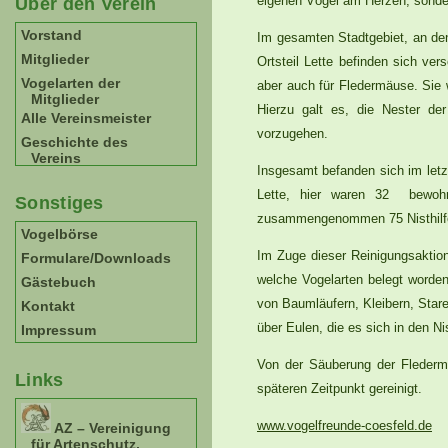
eigenen Vögel am Herzen, sonder
Über den Verein
Vorstand
Im gesamten Stadtgebiet, an den
Mitglieder
Ortsteil Lette befinden sich ve
Vogelarten der
aber auch für Fledermäuse. Sie 
Mitglieder
Hierzu galt es, die Nester de
Alle Vereinsmeister
vorzugehen.
Geschichte des
Vereins
Insgesamt befanden sich im let
Lette, hier waren 32 bewohn
Sonstiges
zusammengenommen 75 Nisthilfen
Vogelbörse
Im Zuge dieser Reinigungsaktion
Formulare/Downloads
welche Vogelarten belegt worde
Gästebuch
von Baumläufern, Kleibern, Star
Kontakt
über Eulen, die es sich in den 
Impressum
Von der Säuberung der Flederma
Links
späteren Zeitpunkt gereinigt.
www.vogelfreunde-coesfeld.de
AZ – Vereinigung
für Artenschutz,