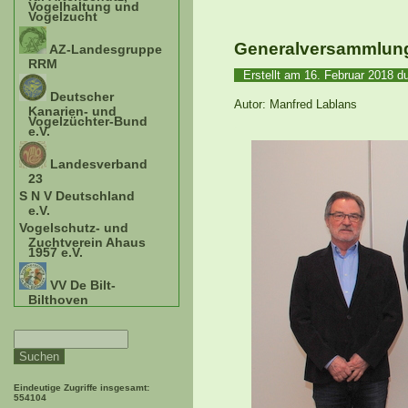
Vogelhaltung und
Vogelzucht
Generalversammlung
AZ-Landesgruppe
RRM
Erstellt am
16. Februar 2018
du
Deutscher
Autor: Manfred Lablans
Kanarien- und
Vogelzüchter-Bund
e.V.
Landesverband
23
S N V Deutschland
e.V.
Vogelschutz- und
Zuchtverein Ahaus
1957 e.V.
VV De Bilt-
Bilthoven
Eindeutige Zugriffe insgesamt:
554104