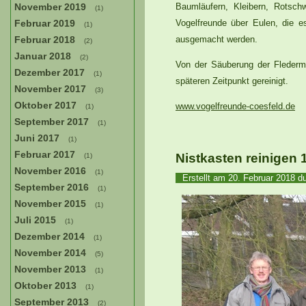
November 2019
Baumläufern, Kleibern, Rotsch
(1)
Februar 2019
Vogelfreunde über Eulen, die 
(1)
Februar 2018
ausgemacht werden.
(2)
Januar 2018
(2)
Von der Säuberung der Flederma
Dezember 2017
(1)
späteren Zeitpunkt gereinigt.
November 2017
(3)
Oktober 2017
www.vogelfreunde-coesfeld.de
(1)
September 2017
(1)
Juni 2017
(1)
Februar 2017
Nistkasten reinigen 
(1)
November 2016
(1)
Erstellt am
20. Februar 2018
du
September 2016
(1)
November 2015
(1)
Juli 2015
(1)
Dezember 2014
(1)
November 2014
(5)
November 2013
(1)
Oktober 2013
(1)
September 2013
(2)