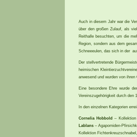
Auch in diesem Jahr war die Vere
über den großen Zulauf, als vi
Reithalle besuchten, um die me
Region, sondern aus dem gesam
Schneeeulen, das sich in der au
Der stellvertretende Bürgermeist
heimischen Kleintierzuchtverein
anwesend und wurden von ihren 
Eine besondere Ehre wurde de
Vereinszugehörigkeit durch den 
In den einzelnen Kategorien erre
Cornelia Hobbold
– Kollektion
Lablans
– Agaporniden-Pfirsich
Kollektion Fichtenkreuzschnabel