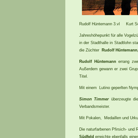
Rudolf Hüntemann 3.vl Kurt Sü
Jahreshöhepunkt für alle Vogel
in der Stadthalle in Stadtlohn s
die Züchter
Rudolf Hüntemann,
Rudolf Hüntemann
errang zwe
Außerdem gewann er zwei Gruppe
Titel.
Mit einem Lutino geperlten Nym
Simon Timmer
überzeugte die
Verbandsmeister.
Mit Pokalen, Medaillen und Urk
Die naturfarbenen Pfirsich- un
Südfeld
erreichte ebenfalls ei