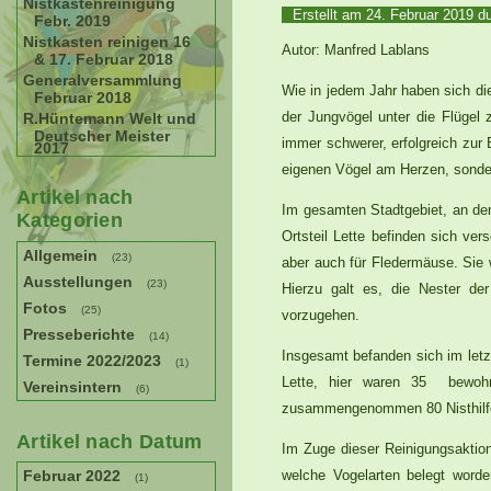
Nistkastenreinigung
Erstellt am
24. Februar 2019
du
Febr. 2019
Nistkasten reinigen 16
Autor: Manfred Lablans
& 17. Februar 2018
Generalversammlung
Wie in jedem Jahr haben sich di
Februar 2018
der Jungvögel unter die Flügel 
R.Hüntemann Welt und
Deutscher Meister
immer schwerer, erfolgreich zur 
2017
eigenen Vögel am Herzen, sonder
Artikel nach
Im gesamten Stadtgebiet, an den
Kategorien
Ortsteil Lette befinden sich ve
Allgemein
(23)
aber auch für Fledermäuse. Sie 
Ausstellungen
(23)
Hierzu galt es, die Nester de
Fotos
(25)
vorzugehen.
Presseberichte
(14)
Insgesamt befanden sich im let
Termine 2022/2023
(1)
Lette, hier waren 35 bewohn
Vereinsintern
(6)
zusammengenommen 80 Nisthilfen
Artikel nach Datum
Im Zuge dieser Reinigungsaktion
Februar 2022
welche Vogelarten belegt word
(1)