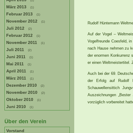
(1)
März 2013
(1)
Februar 2013
(1)
November 2012
(1)
Rudolf Hüntemann Weltmei
Juli 2012
(2)
Auf der Vogel – Weltmeist
Februar 2012
(1)
Vogelfreunde Coesfeld, i
November 2011
(1)
nach Hause nehmen zu kön
Juli 2011
(2)
der enormen Konkurrenz st
Juni 2011
(1)
er einen Weltmeistertitel
Mai 2011
(1)
April 2011
(1)
Auch bei der 69. Deutsch
März 2011
(1)
der Erfolg auf Rudolf 
Dezember 2010
(2)
Schauwellensittich Jung
November 2010
(2)
Auszeichnungen „Bester J
Oktober 2010
(1)
vorzüglich vorbereitet hatt
Juni 2010
(1)
Über den Verein
Vorstand