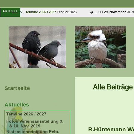
AKTUELL
Februar 2022
-
Termine 2026 / 2027
Februar 2026 � ... +++
29. November 2019
-
Alle Beiträg
Startseite
Aktuelles
Termine 2026 / 2027
Fotos Vereinsausstellung 9.
& 10. Nov. 2019
R.Hüntemann Wel
Nistkastenreinigung Febr.