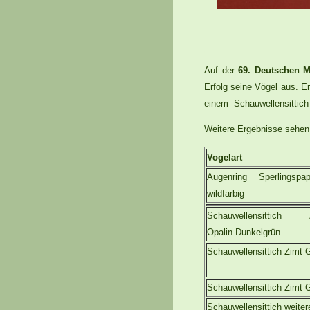
Auf der
69. Deutschen M
Erfolg seine Vögel aus. Er
einem Schauwellensittich
Weitere Ergebnisse sehen 
Vogelart
Augenring Sperlingspap
wildfarbig
Schauwellensittich 
Opalin Dunkelgrün
Schauwellensittich Zimt 
Schauwellensittich Zimt 
Schauwellensittich weiter