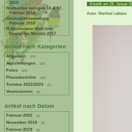
2019
Erstellt am
28. Januar 
Nistkasten reinigen 16 & 17.
Februar 2018
Autor: Manfred Lablans
Generalversammlung
Februar 2018
R.Hüntemann Welt und
Deutscher Meister 2017
Artikel nach Kategorien
Allgemein
(23)
Ausstellungen
(23)
Fotos
(25)
Presseberichte
(14)
Termine 2022/2023
(1)
Vereinsintern
(6)
Artikel nach Datum
Februar 2022
(1)
November 2019
(1)
Februar 2019
(1)