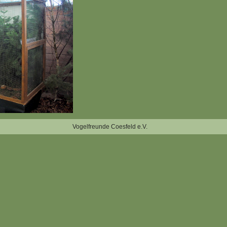
Vogelfreunde Coesfeld e.V.