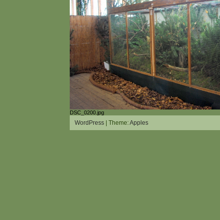
DSC_0200.jpg
WordPress
| Theme:
Apples