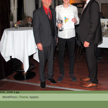
DSC_0160-1.jpg
WordPress
| Theme:
Apples