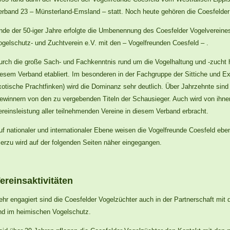
erband 23 – Münsterland-Emsland – statt. Noch heute gehören die Coesfelde
nde der 50-iger Jahre erfolgte die Umbenennung des Coesfelder Vogelvereines
ogelschutz- und Zuchtverein e.V. mit den – Vogelfreunden Coesfeld – .
urch die große Sach- und Fachkenntnis rund um die Vogelhaltung und -zucht h
iesem Verband etabliert. Im besonderen in der Fachgruppe der Sittiche und Ex
xotische Prachtfinken) wird die Dominanz sehr deutlich. Über Jahrzehnte sind
ewinnern von den zu vergebenden Titeln der Schausieger. Auch wird von ihnen
ereinsleistung aller teilnehmenden Vereine in diesem Verband erbracht.
uf nationaler und internationaler Ebene weisen die Vogelfreunde Coesfeld ebe
ierzu wird auf der folgenden Seiten näher eingegangen.
ereinsaktivitäten
ehr engagiert sind die Coesfelder Vogelzüchter auch in der Partnerschaft mit 
nd im heimischen Vogelschutz.