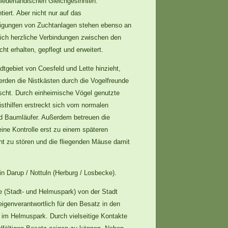
niederländischen Gleichgesinnten.
iert. Aber nicht nur auf das
tigungen von Zuchtanlagen stehen ebenso an
ich herzliche Verbindungen zwischen den
t erhalten, gepflegt und erweitert.
dtgebiet von Coesfeld und Lette hinzieht,
erden die Nistkästen durch die Vogelfreunde
uscht. Durch einheimische Vögel genutzte
Nisthilfen erstreckt sich vom normalen
und Baumläufer. Außerdem betreuen die
ine Kontrolle erst zu einem späteren
t zu stören und die fliegenden Mäuse damit
in Darup / Nottuln (Herburg / Losbecke).
e (Stadt- und Helmuspark) von der Stadt
eigenverantwortlich für den Besatz in den
 im Helmuspark. Durch vielseitige Kontakte