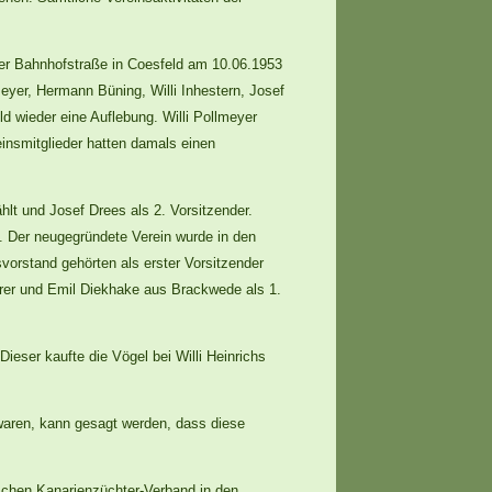
der Bahnhofstraße in Coesfeld am 10.06.1953
yer, Hermann Büning, Willi Inhestern, Josef
ld wieder eine Auflebung. Willi Pollmeyer
insmitglieder hatten damals einen
t und Josef Drees als 2. Vorsitzender.
. Der neugegründete Verein wurde in den
rstand gehörten als erster Vorsitzender
hrer und Emil Diekhake aus Brackwede als 1.
ieser kaufte die Vögel bei Willi Heinrichs
waren, kann gesagt werden, dass diese
schen Kanarienzüchter-Verband in den