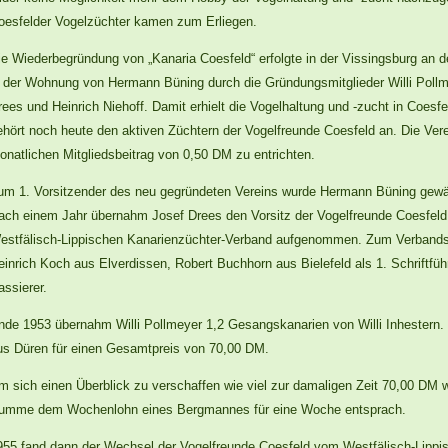
oesfelder Vogelzüchter kamen zum Erliegen.
ie Wiederbegründung von „Kanaria Coesfeld“ erfolgte in der Vissingsburg an 
n der Wohnung von Hermann Büning durch die Gründungsmitglieder Willi Pollme
rees und Heinrich Niehoff. Damit erhielt die Vogelhaltung und -zucht in Coesfe
ehört noch heute den aktiven Züchtern der Vogelfreunde Coesfeld an. Die Vere
onatlichen Mitgliedsbeitrag von 0,50 DM zu entrichten.
um 1. Vorsitzender des neu gegründeten Vereins wurde Hermann Büning gewähl
ach einem Jahr übernahm Josef Drees den Vorsitz der Vogelfreunde Coesfeld
estfälisch-Lippischen Kanarienzüchter-Verband aufgenommen. Zum Verbandsvo
einrich Koch aus Elverdissen, Robert Buchhorn aus Bielefeld als 1. Schriftfü
assierer.
nde 1953 übernahm Willi Pollmeyer 1,2 Gesangskanarien von Willi Inhestern. D
us Düren für einen Gesamtpreis von 70,00 DM.
m sich einen Überblick zu verschaffen wie viel zur damaligen Zeit 70,00 DM 
umme dem Wochenlohn eines Bergmannes für eine Woche entsprach.
955 fand dann der Wechsel der Vogelfreunde Coesfeld vom Westfälisch-Lippi