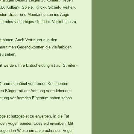
elfältigen Besatz zeigen zu können. Neben
. Kolben-, Spieß-, Krick-, Sichel-, Reiher-,
rnden Braut- und Mandarinenten ins Auge
erndes vielfarbiges Gefieder. Vortrefflich zu
staunen. Auch Vertrauter aus den
maritimen Gegend können die vielfarbigen
 zu sehen.
t werden. Ihre Entscheidung ist auf Streifen-
 Krummschnäbel von fernen Kontinenten
hen Bürger mit der Achtung vorm lebenden
chtung vor fremden Eigentum haben schon
ogelschutzgebiet zu erwerben, in die Tat
 den Vogelfreunden Coesfeld erworben. Mit
 liegenden Wiese ein ansprechendes Vogel-