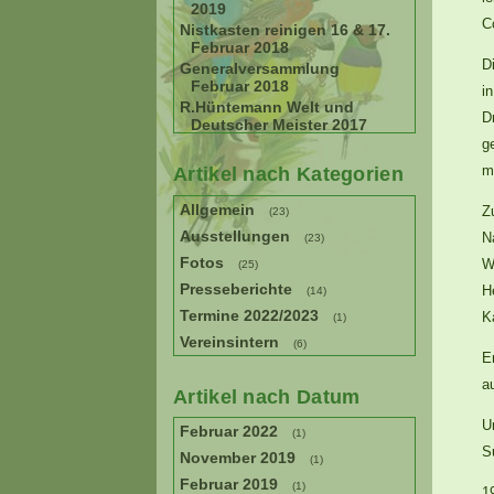
2019
C
Nistkasten reinigen 16 & 17.
Februar 2018
D
Generalversammlung
Februar 2018
i
R.Hüntemann Welt und
D
Deutscher Meister 2017
g
m
Artikel nach Kategorien
Allgemein
Z
(23)
Ausstellungen
N
(23)
Fotos
W
(25)
Presseberichte
H
(14)
Termine 2022/2023
K
(1)
Vereinsintern
(6)
E
a
Artikel nach Datum
U
Februar 2022
(1)
S
November 2019
(1)
Februar 2019
(1)
1