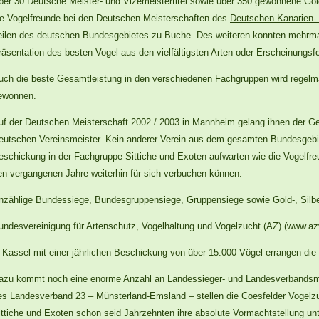
ber 30 Deutsche Meister- und Vizemeistertitel sowie über 350 gewonnene Gold
ie Vogelfreunde bei den Deutschen Meisterschaften des
Deutschen Kanarien-
eilen des deutschen Bundesgebietes zu Buche. Des weiteren konnten mehrmal
räsentation des besten Vogel aus den vielfältigsten Arten oder Erscheinung
uch die beste Gesamtleistung in den verschiedenen Fachgruppen wird regelmä
ewonnen.
uf der Deutschen Meisterschaft 2002 / 2003 in Mannheim gelang ihnen der Ge
eutschen Vereinsmeister. Kein anderer Verein aus dem gesamten Bundesgebiet
eschickung in der Fachgruppe Sittiche und Exoten aufwarten wie die Vogelfre
en vergangenen Jahre weiterhin für sich verbuchen können.
nzählige Bundessiege, Bundesgruppensiege, Gruppensiege sowie Gold-, Silbe
undesvereinigung für Artenschutz, Vogelhaltung und Vogelzucht (AZ) (www.az
n Kassel mit einer jährlichen Beschickung von über 15.000 Vögel errangen die
azu kommt noch eine enorme Anzahl an Landessieger- und Landesverbandsmei
es Landesverband 23 – Münsterland-Emsland – stellen die Coesfelder Vogelz
ittiche und Exoten schon seid Jahrzehnten ihre absolute Vormachtstellung unt