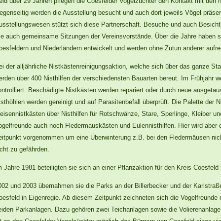
eid über 29 Jahren pflegen die Coesfelder Vogelzüchter den Kontakt mit den 
egenseitig werden die Ausstellung besucht und auch dort jeweils Vögel präsent
usstellungswesen stützt sich diese Partnerschaft. Besuche und auch Besich
ie auch gemeinsame Sitzungen der Vereinsvorstände. Über die Jahre haben s
oesfeldern und Niederländern entwickelt und werden ohne Zutun anderer aufrech
ei der alljährliche Nistkästenreinigungsaktion, welche sich über das ganze Sta
erden über 400 Nisthilfen der verschiedensten Bauarten bereut. Im Frühjahr w
ontrolliert. Beschädigte Nistkästen werden repariert oder durch neue ausgeta
isthöhlen werden gereinigt und auf Parasitenbefall überprüft. Die Palette der 
eisennistkästen über Nisthilfen für Rotschwänze, Stare, Sperlinge, Kleiber 
ogelfreunde auch noch Fledermauskästen und Eulennisthilfen. Hier wird aber e
eitpunkt vorgenommen um eine Überwinterung z.B. bei den Fledermäusen nich
icht zu gefährden.
m Jahre 1981 beteiligten sie sich an einer Pflanzaktion für den Kreis Coesfeld 
002 und 2003 übernahmen sie die Parks an der Billerbecker und der Karlstraß
oesfeld in Eigenregie. Ab diesem Zeitpunkt zeichneten sich die Vogelfreunde 
eiden Parkanlagen. Dazu gehören zwei Teichanlagen sowie die Volierenanlage