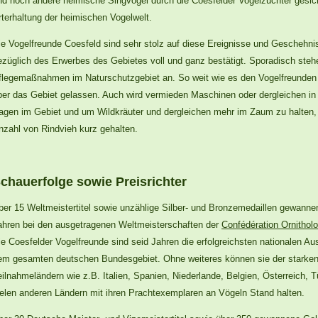
nd noch andere heimische Singvögel durch die Coesfelder Vogelzüchter gesicht
rterhaltung der heimischen Vogelwelt.
ie Vogelfreunde Coesfeld sind sehr stolz auf diese Ereignisse und Geschehni
ezüglich des Erwerbes des Gebietes voll und ganz bestätigt. Sporadisch steh
flegemaßnahmen im Naturschutzgebiet an. So weit wie es den Vogelfreunden ab
ber das Gebiet gelassen. Auch wird vermieden Maschinen oder dergleichen in
agen im Gebiet und um Wildkräuter und dergleichen mehr im Zaum zu halten, 
nzahl von Rindvieh kurz gehalten.
chauerfolge sowie Preisrichter
ber 15 Weltmeistertitel sowie unzählige Silber- und Bronzemedaillen gewannen
ahren bei den ausgetragenen Weltmeisterschaften der
Confédération Ornithol
ie Coesfelder Vogelfreunde sind seid Jahren die erfolgreichsten nationalen Au
em gesamten deutschen Bundesgebiet. Ohne weiteres können sie der starken
eilnahmeländern wie z.B. Italien, Spanien, Niederlande, Belgien, Österreich, 
ielen anderen Ländern mit ihren Prachtexemplaren an Vögeln Stand halten.