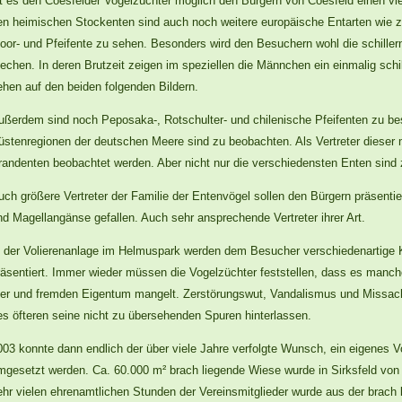
st es den Coesfelder Vogelzüchter möglich den Bürgern von Coesfeld einen vi
en heimischen Stockenten sind auch noch weitere europäische Entarten wie z.B
oor- und Pfeifente zu sehen. Besonders wird den Besuchern wohl die schille
techen. In deren Brutzeit zeigen im speziellen die Männchen ein einmalig schill
ehen auf den beiden folgenden Bildern.
ußerdem sind noch Peposaka-, Rotschulter- und chilenische Pfeifenten zu be
üstenregionen der deutschen Meere sind zu beobachten. Als Vertreter dieser 
randenten beobachtet werden. Aber nicht nur die verschiedensten Enten sind
uch größere Vertreter der Familie der Entenvögel sollen den Bürgern präsentier
nd Magellangänse gefallen. Auch sehr ansprechende Vertreter ihrer Art.
n der Volierenanlage im Helmuspark werden dem Besucher verschiedenartige
räsentiert. Immer wieder müssen die Vogelzüchter feststellen, dass es manc
ier und fremden Eigentum mangelt. Zerstörungswut, Vandalismus und Missa
es öfteren seine nicht zu übersehenden Spuren hinterlassen.
003 konnte dann endlich der über viele Jahre verfolgte Wunsch, ein eigenes V
mgesetzt werden. Ca. 60.000 m² brach liegende Wiese wurde in Sirksfeld von
ehr vielen ehrenamtlichen Stunden der Vereinsmitglieder wurde aus der brach