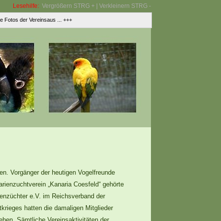
Lesehilfe:
Vergrößern STRG + | Verkleinern STRG -
tos der Vereinsaus ... +++
ben. Vorgänger der heutigen Vogelfreunde
arienzuchtverein „Kanaria Coesfeld“ gehörte
ienzüchter e.V. im Reichsverband der
tkrieges hatten die damaligen Mitglieder
hen. Sämtliche Vereinsaktivitäten der