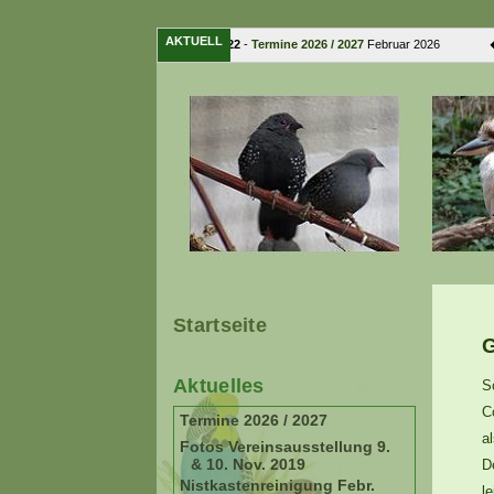
AKTUELL
15. Februar 2022
-
Termine 2026 / 2027
Februar 2026 � ...
Startseite
G
Aktuelles
S
C
Termine 2026 / 2027
a
Fotos Vereinsausstellung 9.
& 10. Nov. 2019
D
Nistkastenreinigung Febr.
l