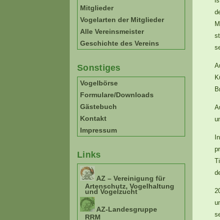
i
Mitglieder
d
Vogelarten der Mitglieder
M
Alle Vereinsmeister
s
Geschichte des Vereins
s
A
Sonstiges
K
Vogelbörse
B
Formulare/Downloads
Gästebuch
A
Kontakt
u
Impressum
I
p
Links
T
d
AZ – Vereinigung für
Artenschutz, Vogelhaltung
2
und Vogelzucht
u
AZ-Landesgruppe
s
RRM