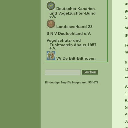
u
Deutscher Kanarien-
g
und Vogelzüchter-Bund
e.V.
S
Landesverband 23
V
S N V Deutschland e.V.
g
Vogelschutz- und
Zuchtverein Ahaus 1957
F
e.V.
h
VV De Bilt-Bilthoven
S
k
z
Eindeutige Zugriffe insgesamt:
554076
W
1
B
G
A
J