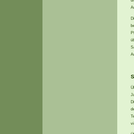
u
A
D
b
P
ü
S
A
S
Ü
J
D
d
T
v