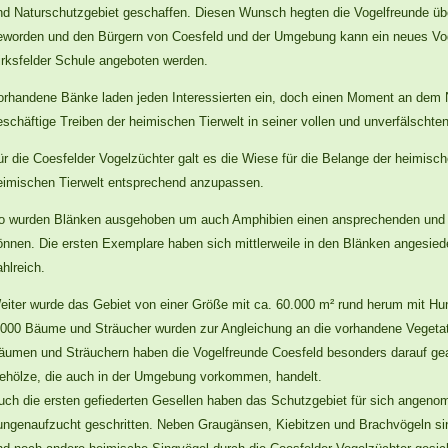
nd Naturschutzgebiet geschaffen. Diesen Wunsch hegten die Vogelfreunde über
eworden und den Bürgern von Coesfeld und der Umgebung kann ein neues Vog
irksfelder Schule angeboten werden.
orhandene Bänke laden jeden Interessierten ein, doch einen Moment an dem 
eschäftige Treiben der heimischen Tierwelt in seiner vollen und unverfälschte
ür die Coesfelder Vogelzüchter galt es die Wiese für die Belange der heimisc
eimischen Tierwelt entsprechend anzupassen.
o wurden Blänken ausgehoben um auch Amphibien einen ansprechenden und
önnen. Die ersten Exemplare haben sich mittlerweile in den Blänken angesiede
ahlreich.
eiter wurde das Gebiet von einer Größe mit ca. 60.000 m² rund herum mit Hu
.000 Bäume und Sträucher wurden zur Angleichung an die vorhandene Vegetat
äumen und Sträuchern haben die Vogelfreunde Coesfeld besonders darauf gea
ehölze, die auch in der Umgebung vorkommen, handelt.
uch die ersten gefiederten Gesellen haben das Schutzgebiet für sich angenom
ungenaufzucht geschritten. Neben Graugänsen, Kiebitzen und Brachvögeln sin