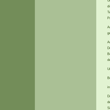
Ü
d
T
P
A
g
A
D
B
d
U
B
i
D
d
S