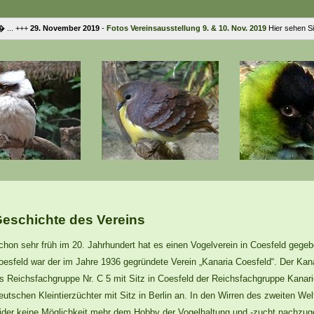
 +++
29. November 2019
-
Fotos Vereinsausstellung 9. & 10. Nov. 2019
Hier sehen Sie Fo
eschichte des Vereins
chon sehr früh im 20. Jahrhundert hat es einen Vogelverein in Coesfeld gege
oesfeld war der im Jahre 1936 gegründete Verein „Kanaria Coesfeld“. Der Kan
ls Reichsfachgruppe Nr. C 5 mit Sitz in Coesfeld der Reichsfachgruppe Kanar
eutschen Kleintierzüchter mit Sitz in Berlin an. In den Wirren des zweiten Wel
eider keine Möglichkeit mehr dem Hobby der Vogelhaltung und -zucht nachzuge