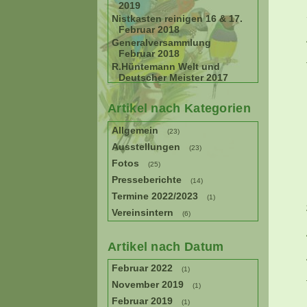
2019
Nistkasten reinigen 16 & 17.
Februar 2018
Generalversammlung
Februar 2018
R.Hüntemann Welt und
Deutscher Meister 2017
Artikel nach Kategorien
Allgemein
(23)
Ausstellungen
(23)
Fotos
(25)
Presseberichte
(14)
Termine 2022/2023
(1)
Vereinsintern
(6)
Artikel nach Datum
Februar 2022
(1)
November 2019
(1)
Februar 2019
(1)