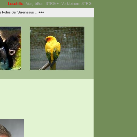
Lesehilfe:
Vergrößern STRG + | Verkleinern STRG -
tos der Vereinsaus ... +++