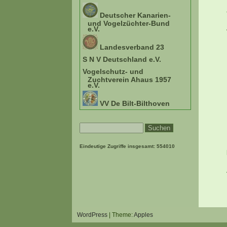
Deutscher Kanarien-
und Vogelzüchter-Bund
e.V.
Landesverband 23
S N V Deutschland e.V.
Vogelschutz- und
Zuchtverein Ahaus 1957
e.V.
VV De Bilt-Bilthoven
Eindeutige Zugriffe insgesamt:
554010
WordPress
| Theme:
Apples