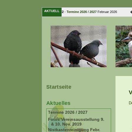
AKTUELL
15. Februar 2022
-
Termine 2026 / 2027
Februar 2026 � ...
Startseite
V
Aktuelles
D
Termine 2026 / 2027
Fotos Vereinsausstellung 9.
& 10. Nov. 2019
Nistkastenreinigung Febr.