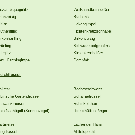
ozambiquegirlitz
Weißhandkernbeißer
rlenzeisig
Buchfink
rlitz
Hakengimpel
luthänfling
Fichtenkreuzschnabel
irkenhänfling
Birkenzeisig
rünling
Schwarzkopfgrünfink
ieglitz
Kirschkernbeißer
ex. Karmingimpel
Dompfaff
eichfresser
listar
Bachrotschwanz
ibirische Gartendrossel
Schamadrossel
chwanzmeisen
Rubinkelchen
hin.Nachtigall (Sonnenvogel)
Rotkelhüttensänger
artmeise
Lachender Hans
ingdrossel
Mittelspecht