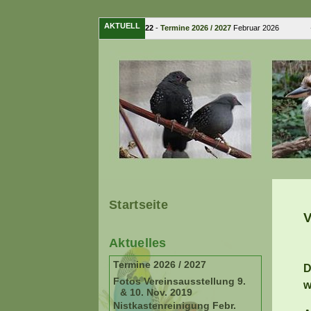
AKTUELL
15. Februar 2022
-
Termine 2026 / 2027
Februar 2026 � ..
Startseite
V
Aktuelles
Termine 2026 / 2027
D
Fotos Vereinsausstellung 9.
w
& 10. Nov. 2019
Nistkastenreinigung Febr.