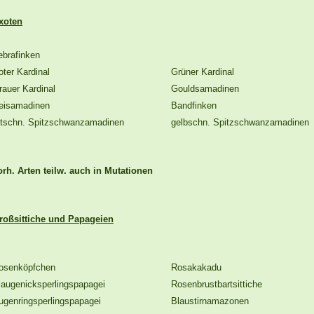
xoten
ebrafinken
oter Kardinal
Grüner Kardinal
rauer Kardinal
Gouldsamadinen
eisamadinen
Bandfinken
otschn. Spitzschwanzamadinen
gelbschn. Spitzschwanzamadinen
orh. Arten teilw. auch in Mutationen
roßsittiche und Papageien
osenköpfchen
Rosakakadu
laugenicksperlingspapagei
Rosenbrustbartsittiche
ugenringsperlingspapagei
Blaustirnamazonen