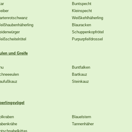
tar
Buntspecht
leiber
Kleinspecht
artenrotschwanz
Weißkehlhäherling
eißhaubenhäherling
Blauracken
eidenwürger
Schuppenkopfrötel
eißscheitelrötel
Purpurpfeifdrossel
ulen und Greife
hu
Buntfalken
chneeeulen
Bartkauz
aufußkauz
Steinkauz
perlingsvögel
olkraben
Blauelstern
abenkrähe
Tannenhäher
otschnabelkittas