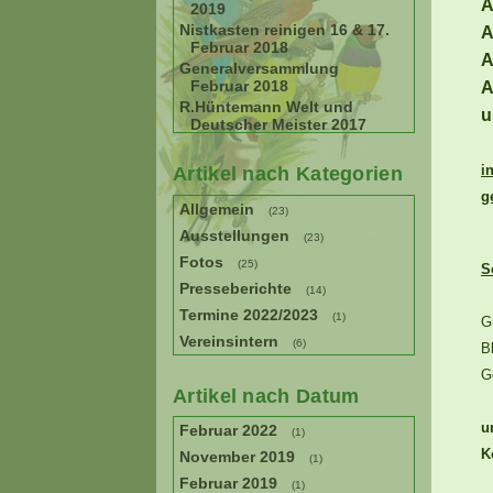
A
2019
Nistkasten reinigen 16 & 17.
A
Februar 2018
A
Generalversammlung
Februar 2018
A
R.Hüntemann Welt und
u
Deutscher Meister 2017
i
Artikel nach Kategorien
g
Allgemein
(23)
Ausstellungen
(23)
Fotos
(25)
S
Presseberichte
(14)
Termine 2022/2023
(1)
G
Vereinsintern
(6)
B
G
Artikel nach Datum
u
Februar 2022
(1)
K
November 2019
(1)
Februar 2019
(1)