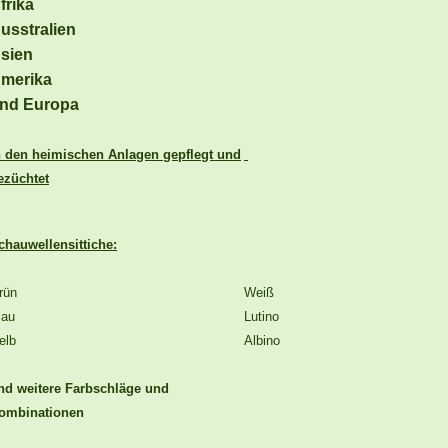
frika
usstralien
sien
merika
nd Europa
n den heimischen Anlagen gepflegt und
ezüchtet
chauwellensittiche:
rün
Weiß
lau
Lutino
elb
Albino
nd weitere Farbschläge und
ombinationen