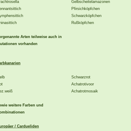
rachtrosella
Gelbscheitelamazonen
ennantsittich
Pfirsichköpfchen
ymphensittich
Schwarzköpfchen
hinasittich
Rußköpfchen
orgenannte Arten teilweise auch in
utationen vorhanden
arbkanarien
elb
Schwarzrot
ot
Achatrotivoor
ez.weiß
Achatrotmosaik
owie weitere Farben und
ombinationen
uropäer / Cardueliden