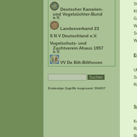
S
Deutscher Kanarien-
K
und Vogelzüchter-Bund
e.V.
G
W
Landesverband 23
S
S N V Deutschland e.V.
W
Vogelschutz- und
Zuchtverein Ahaus 1957
e.V.
E
VV De Bilt-Bilthoven
U
S
R
Eindeutige Zugriffe insgesamt:
554037
S
K
R
R