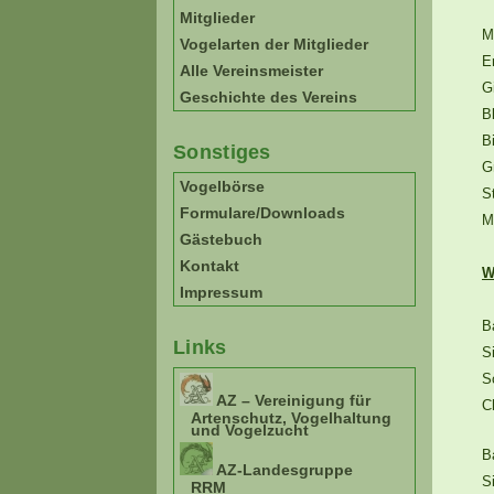
Mitglieder
M
Vogelarten der Mitglieder
E
Alle Vereinsmeister
Gi
Geschichte des Vereins
B
B
Sonstiges
G
Vogelbörse
St
Formulare/Downloads
M
Gästebuch
Kontakt
W
Impressum
Ba
Links
S
S
AZ – Vereinigung für
C
Artenschutz, Vogelhaltung
und Vogelzucht
B
AZ-Landesgruppe
S
RRM