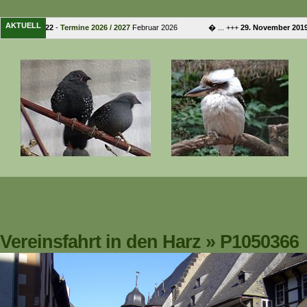
AKTUELL
. Februar 2022
-
Termine 2026 / 2027
Februar 2026 � ... +++
29. November 2019
Vereinsfahrt in den Harz
»
P1050366