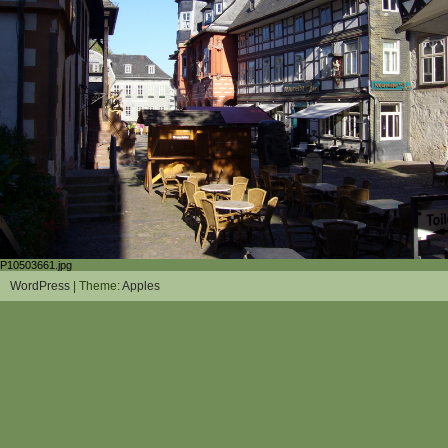
P10503661.jpg
WordPress
| Theme:
Apples