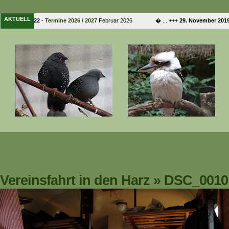
AKTUELL
. Februar 2022
-
Termine 2026 / 2027
Februar 2026 � ... +++
29. November 2019
Vereinsfahrt in den Harz
»
DSC_0010