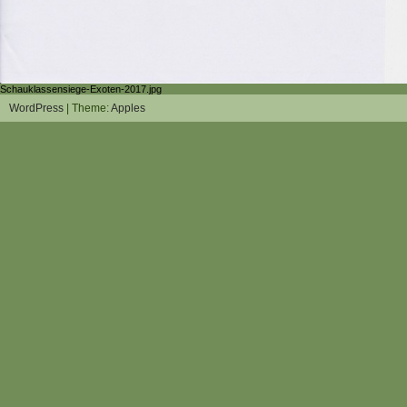
Schauklassensiege-Exoten-2017.jpg
WordPress
| Theme:
Apples