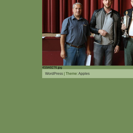
4S9A9276.jpg
WordPress
| Theme:
Apples