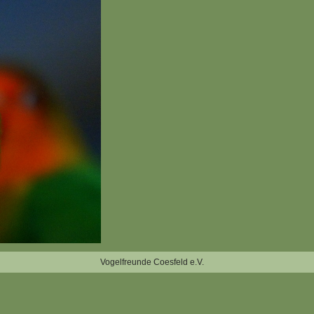
Vogelfreunde Coesfeld e.V.