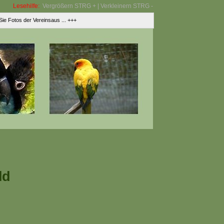
Lesehilfe:
Vergrößern STRG + | Verkleinern STRG -
e Fotos der Vereinsaus ... +++
ld